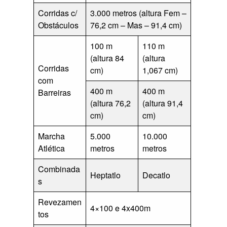
Corridas c/
3.000 metros (altura Fem –
Obstáculos
76,2 cm – Mas – 91,4 cm)
100 m
110 m
(altura 84
(altura
Corridas
cm)
1,067 cm)
com
400 m
400 m
Barreiras
(altura 76,2
(altura 91,4
cm)
cm)
Marcha
5.000
10.000
Atlética
metros
metros
Combinada
Heptatlo
Decatlo
s
Revezamen
4×100 e 4x400m
tos