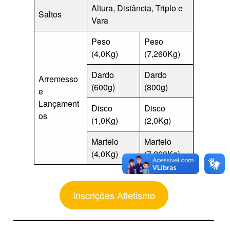
Altura, Distância, Triplo e
Saltos
Vara
Peso
Peso
(4,0Kg)
(7,260Kg)
Dardo
Dardo
Arremesso
(600g)
(800g)
e
Lançament
Disco
Disco
os
(1,0Kg)
(2,0Kg)
Martelo
Martelo
(4,0Kg)
(7,260Kg)
Inscrições Atletismo