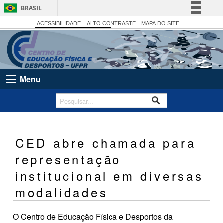
BRASIL
Simplifique!
ACESSIBILIDADE
ALTO CONTRASTE
MAPA DO SITE
Comunica BR
Participe
Acesso à informação
Menu
Legislação
Canais
CED abre chamada para
representação
institucional em diversas
modalidades
O Centro de Educação Física e Desportos da