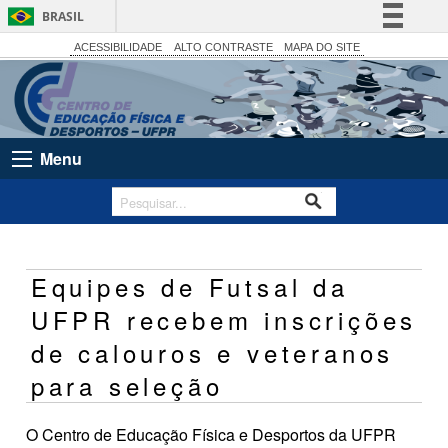
BRASIL
Simplifique!
ACESSIBILIDADE
ALTO CONTRASTE
MAPA DO SITE
Comunica BR
Participe
Acesso à informação
Menu
Legislação
Canais
Equipes de Futsal da
UFPR recebem inscrições
de calouros e veteranos
para seleção
O Centro de Educação Física e Desportos da UFPR