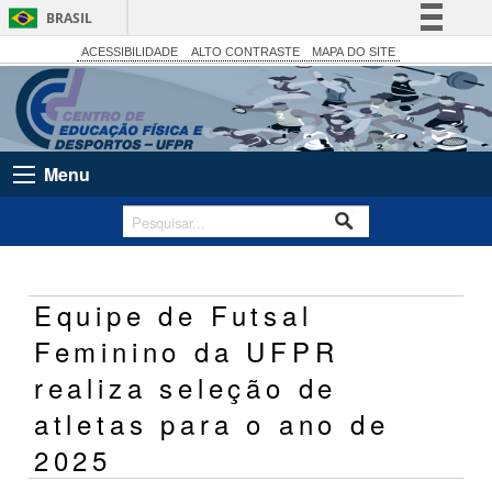
BRASIL
Simplifique!
ACESSIBILIDADE
ALTO CONTRASTE
MAPA DO SITE
Comunica BR
Participe
Acesso à informação
Menu
Legislação
Canais
Equipe de Futsal
Feminino da UFPR
realiza seleção de
atletas para o ano de
2025