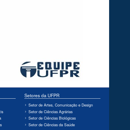
Setores da UFPR
Setor de Artes, Comunicação e Design
is
Setor de Ciências Agrárias
a
Setor de Ciências Biológicas
s
Setor de Ciências da Saúde