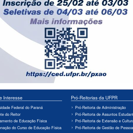
de Interesse
Pró-Reitorias da UFPR
sidade Federal do Paraná
Pró-Reitoria de Administração
te do Reitor
Pró-Reitoria de Assuntos Estudant
amento de Educação Física
Pró-Reitoria de Extensão e Cultur
nação do Curso de Educação Física
Pró-Reitoria de Gestão de Pessoa