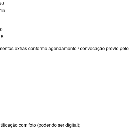
30
h15
30
15
entos extras conforme agendamento / convocação prévio pelo i
cação com foto (podendo ser digital);