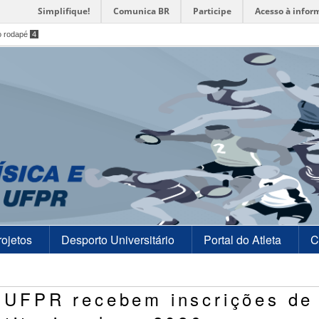
Simplifique!
Comunica BR
Participe
Acesso à infor
o rodapé
4
rojetos
Desporto Universitário
Portal do Atleta
C
 UFPR recebem inscrições de 