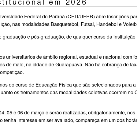
stitucional em 2026
iversidade Federal do Paraná (CED/UFPR) abre inscrições para
ituição, nas modalidades Basquetebol, Futsal, Handebol e Volei
e graduação e pós-graduação, de qualquer curso da instituiçã
niversitários de âmbito regional, estadual e nacional com foc
ês de maio, na cidade de Guarapuava. Não há cobrança de taxa
competição.
unos do curso de Educação Física que são selecionados para a
 quanto os treinamentos das modalidades coletivas ocorrem 
04, 05 e 06 de março e serão realizadas, obrigatoriamente, nos
aso tenha interesse em ser avaliado, compareça em um dos horá