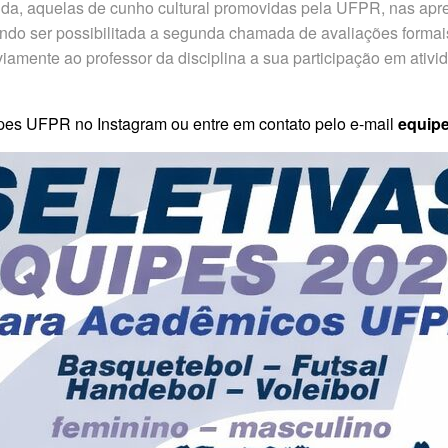
nda, aquelas de cunho cultural promovidas pela UFPR, nas apre
ndo ser possibilitada a segunda chamada de avaliações formai
viamente ao professor da disciplina a sua participação em ativ
ipes UFPR no Instagram ou entre em contato pelo e-mail
equip