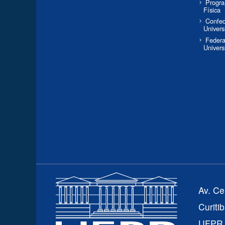
Progr
Física
Confed
Universi
Federa
Univers
Av. Ce
Curiti
UFPR -