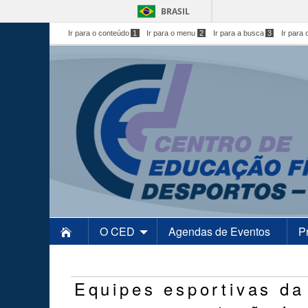
BRASIL
Ir para o conteúdo
1
Ir para o menu
2
Ir para a busca
3
Ir para 
O CED
Agendas de Eventos
P
Equipes esportivas da