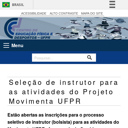
BRASIL
Simplifique!
ACESSIBILIDADE
ALTO CONTRASTE
MAPA DO SITE
Comunica BR
Participe
Acesso à informação
Menu
Legislação
Canais
Seleção de instrutor para
as atividades do Projeto
Movimenta UFPR
Estão abertas as inscrições para o processo
seletivo de instrutor (bolsista) para as atividades
do